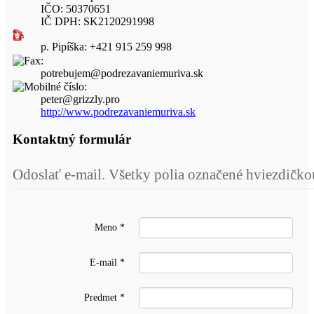
IČO: 50370651
IČ DPH: SK2120291998
p. Pipíška: +421 915 259 998
potrebujem@podrezavaniemuriva.sk
peter@grizzly.pro
http://www.podrezavaniemuriva.sk
Kontaktný formulár
Odoslať e-mail. Všetky polia označené hviezdičko
Meno
*
E-mail
*
Predmet
*