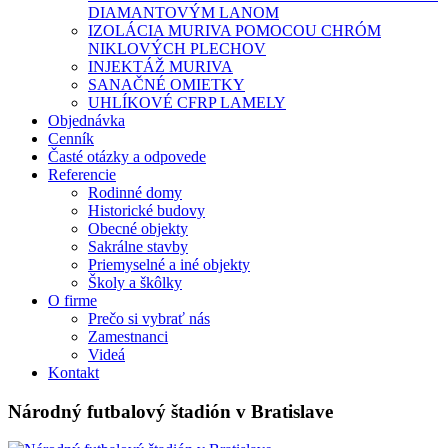
DIAMANTOVÝM LANOM
IZOLÁCIA MURIVA POMOCOU CHRÓM
NIKLOVÝCH PLECHOV
INJEKTÁŽ MURIVA
SANAČNÉ OMIETKY
UHLÍKOVÉ CFRP LAMELY
Objednávka
Cenník
Časté otázky a odpovede
Referencie
Rodinné domy
Historické budovy
Obecné objekty
Sakrálne stavby
Priemyselné a iné objekty
Školy a škôlky
O firme
Prečo si vybrať nás
Zamestnanci
Videá
Kontakt
Národný futbalový štadión v Bratislave