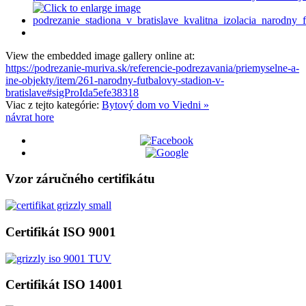
View the embedded image gallery online at:
https://podrezanie-muriva.sk/referencie-podrezavania/priemyselne-a-
ine-objekty/item/261-narodny-futbalovy-stadion-v-
bratislave#sigProIda5efe38318
Viac z tejto kategórie:
Bytový dom vo Viedni »
návrat hore
Vzor záručného certifikátu
Certifikát ISO 9001
Certifikát ISO 14001