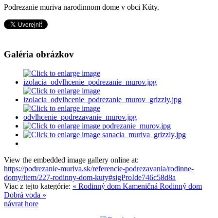
Podrezanie muriva narodinnom dome v obci Kúty.
Galéria obrázkov
View the embedded image gallery online at:
https://podrezanie-muriva.sk/referencie-podrezavania/rodinne-
domy/item/227-rodinny-dom-kuty#sigProIde746c58d8a
Viac z tejto kategórie:
« Rodinný dom Kameničná
Rodinný dom
Dobrá voda »
návrat hore