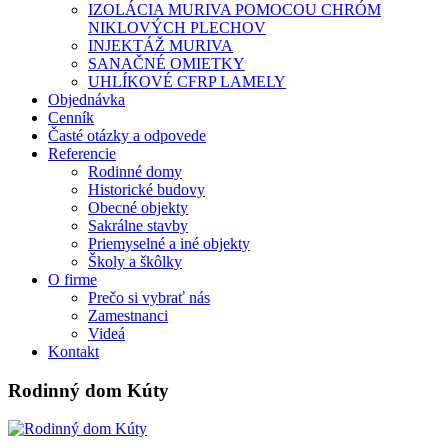
IZOLÁCIA MURIVA POMOCOU CHRÓM
NIKLOVÝCH PLECHOV
INJEKTÁŽ MURIVA
SANAČNÉ OMIETKY
UHLÍKOVÉ CFRP LAMELY
Objednávka
Cenník
Časté otázky a odpovede
Referencie
Rodinné domy
Historické budovy
Obecné objekty
Sakrálne stavby
Priemyselné a iné objekty
Školy a škôlky
O firme
Prečo si vybrať nás
Zamestnanci
Videá
Kontakt
Rodinný dom Kúty